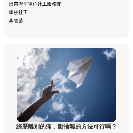
恩苗學前單位社工服務隊
學校社工
李碧茵
經歷離別的痛，斷捨離的方法可行嗎？