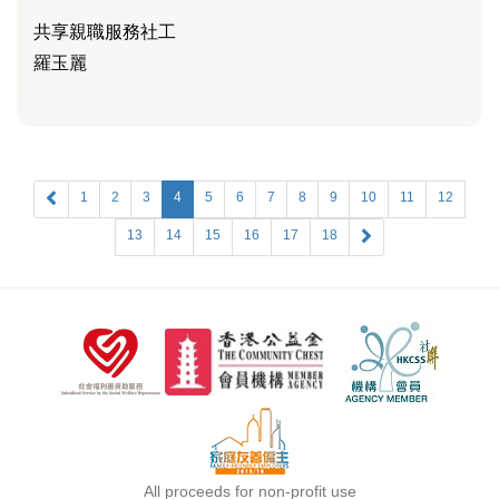
共享親職服務社工
羅玉麗
1
2
3
4
5
6
7
8
9
10
11
12
13
14
15
16
17
18
All proceeds for non-profit use