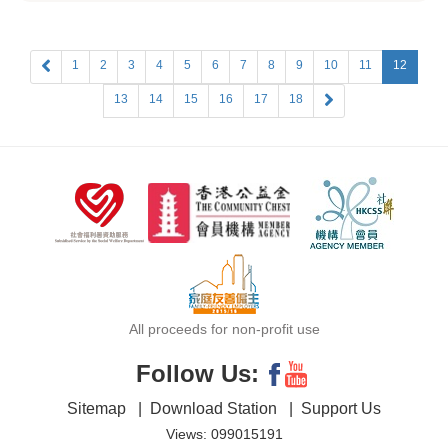
1
2
3
4
5
6
7
8
9
10
11
12
13
14
15
16
17
18
All proceeds for non-profit use
Follow Us:
Sitemap
|
Download Station
|
Support Us
Views: 099015191