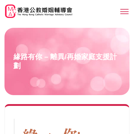
Skip
to
Sw
main
M
content
緣路有你 – 離異/再婚家庭支援計
劃