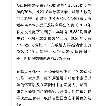
發出的離婚令由9,473份猛增至16,020份，增
加約70%。以2018年數字來看，結婚人數為
49,331宗，而當中涉及再婚佔17,467宗，再
婚率為35%。勞工及福利局公佈的《 2021年
香港女性數字》顯示，本港有15,832對再婚
夫婦，佔登記婚姻總數的35%。2020年，有
6,523對夫婦其中一方或雙方再婚儘管由於
COVID-19 大流行，登記結婚人數普遍下
降，但仍佔婚姻總數的23% 左右。
在華人文化中，再婚夫婦公開自己的婚姻狀
況是一種禁忌，更不用說尋求服務來處理以
前的傷害以及在新關係中的新努力。然而，
如果不修復自己的傷疤和創傷，他們很容易
再次產生衝突，或將自己固定在不褪色的陰
影中。