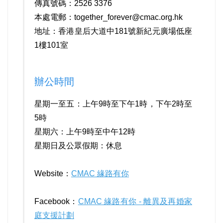
傳真號碼：2526 3376
本處電郵：
together_forever@cmac.org.hk
地址：香港皇后⼤道中181號新紀元廣場低座
1樓101室
辦公時間
星期⼀⾄五：上午9時⾄下午1時，下午2時⾄
5時
星期六：上午9時⾄中午12時
星期⽇及公眾假期：休息
Website：
CMAC 緣路有你
Facebook：
CMAC 緣路有你 - 離異及再婚家
庭支援計劃