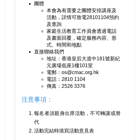
團體
本會為有需要之團體安排講座及
活動，詳情可致電28101104預約
及查詢
家庭生活教育工作員會透過電話
及書面回覆，確定服務內容、形
式、時間和地點
直接聯絡我們
地址：香港皇后大道中181號新紀
元廣場低座1樓101室
電郵：
os@cmac.org.hk
電話：2810 1104
傳真：2526 3376
注意事項：
報名者須親身出席活動，不可轉讓或替
代
活動完結時填寫活動意見表