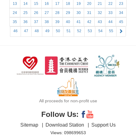
13
14
15
16
17
18
19
20
21
22
23
24
25
26
27
28
29
30
31
32
33
34
35
36
37
38
39
40
41
42
43
44
45
46
47
48
49
50
51
52
53
54
55
All proceeds for non-profit use
Follow Us:
Sitemap
|
Download Station
|
Support Us
Views: 098699653