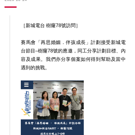
［新城電台 樹窿
78
號訪問］
賽馬會「再思婚姻．伴孩成長」計劃接受新城電
台節目
–
樹窿
78
號的應邀，同工分享計劃目標、內
容及成果。我們亦分享個案如何得到幫助及當中
遇到的挑戰。