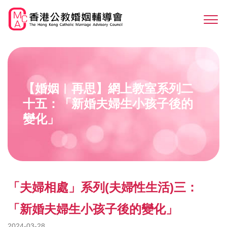
Skip
to
Sw
main
M
content
【婚姻︳再思】網上教室系列二
十五：「新婚夫婦生小孩子後的
變化」
「夫婦相處」系列(夫婦性生活)三：
「新婚夫婦生小孩子後的變化」
2024-03-28