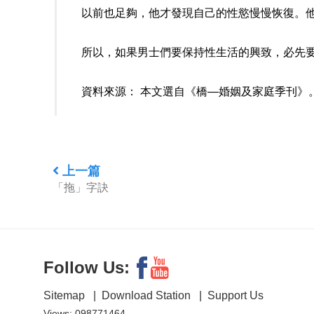
以前也足夠，他才發現自己的性慾慢慢恢復。
所以，如果男士們要保持性生活的興致，必先
資料來源： 本文選自《橋—婚姻及家庭季刊》。第
上一篇
「拖」字訣
Follow Us:
Sitemap
|
Download Station
|
Support Us
Views: 098771464