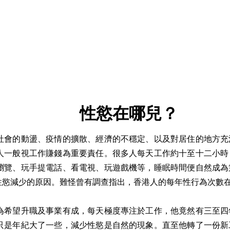
性慾在哪兒？
社會的動盪、疫情的擴散、經濟的不穩定、以及對居住的地方充
人一般視工作賺錢為重要責任。很多人每天工作約十至十二小時
瀏覽、玩手提電話、看電視、玩遊戲機等，睡眠時間便自然成為
性慾減少的原因。難怪曾有調查指出，香港人的每年性行為次數
為希望升職及事業有成，每天極度專注於工作，他竟然有三至四
只是年紀大了一些，減少性慾是自然的現象。直至他轉了一份新