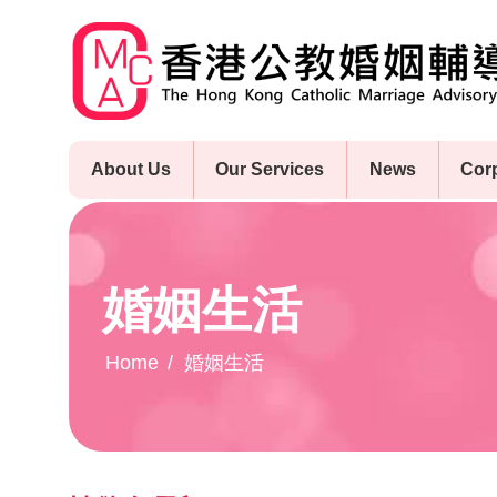
Skip
to
main
content
About Us
Our Services
News
Cor
婚姻生活
Home
婚姻生活