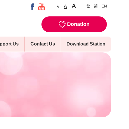
A
A
繁
简
EN
A
Donation
pport Us
Contact Us
Download Station