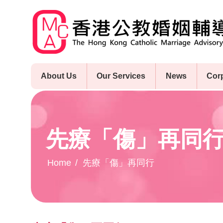
Skip
to
main
content
About Us
Our Services
News
Cor
先療「傷」再同
Home
先療「傷」再同行