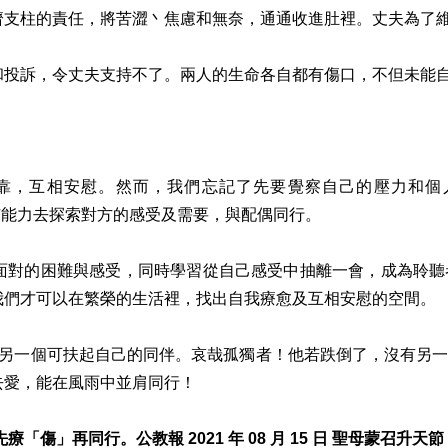
濟支柱的責任，將苦澀丶焦慮和無奈，通通收進肚裡。丈夫為了
和投訴，令丈夫支持不了。兩人的生命各自都有傷口，不但未能
，互相安慰。然而，我們忘記了先要覺察自己的壓力和個人情
們才有能力去探索對方的感受及需要，與配偶同行。
面對的困難與感受，同時學習從自己感受中抽離一會，成為聆聽
我們才可以在繁榮的生活裡，找出自我療愈及互相安慰的空間。
了，另一個可扶起自己的同伴。哀哉孤獨者！他若跌倒了，沒有另
去愛，能在風雨中並肩同行！
」再同行。公教報 2021 年 08 月 15 日 聖母蒙召升天節 第 