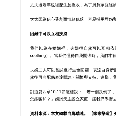
丈夫這幾年也經歷生意挫敗，為了肩負家庭經
太太因為信心受創而情緒低落，容易採用埋怨
困難中可以互相扶持
我們以為在婚姻裡，夫婦很自然可以互相依靠
soothing）。當我們懂得自我關懷時，我
夫婦二人可以嘗試進行生命回顧，表達自身所
然後再向配偶表達體諒丶關懷與支持。這樣，
訓道篇四章10-11節這樣說：「若一個跌倒
怎能暖和？」感恩天主設立家庭，讓我們學習
資料來源：本文轉載自鄭瑞連。 【家家樂道】先療「傷