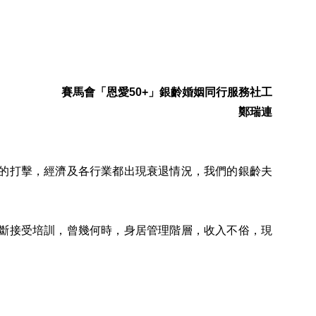
賽馬會「恩愛50+」銀齡婚姻同行服務社工
鄭瑞連
的打擊，經濟及各行業都出現衰退情況，我們的銀齡夫
斷接受培訓，曾幾何時，身居管理階層，收入不俗，現