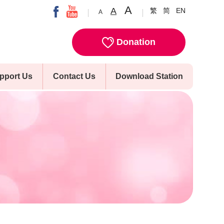
A
A
繁
简
EN
A
Donation
pport Us
Contact Us
Download Station