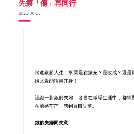
先療「傷」再同行
2021-08-15
踏進銀齡人生，事業是在擴充？是收成？還是
婦又豈能獨善其身！
認識一對銀齡夫婦，各自在職場生涯中，都經
在前路茫茫，感到百般失落。
銀齡夫婦同失意