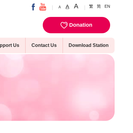
A
A
繁
简
EN
A
Donation
pport Us
Contact Us
Download Station