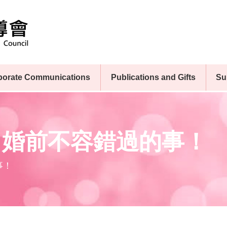
porate Communications
Publications and Gifts
Su
，婚前不容錯過的事！
事！