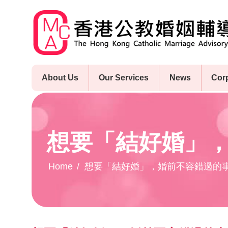
Skip
to
main
content
About Us
Our Services
News
Cor
想要「結好婚」
Home
想要「結好婚」，婚前不容錯過的