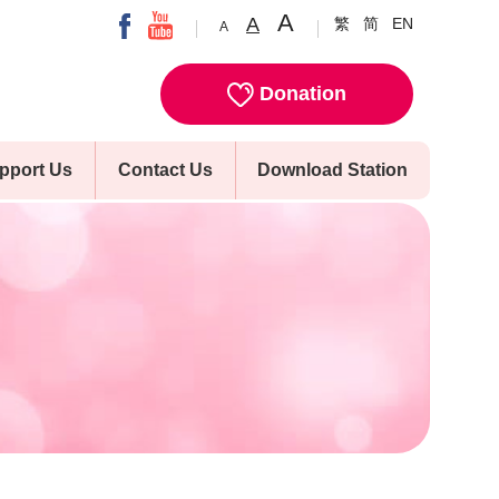
A
A
繁
简
EN
A
Donation
pport Us
Contact Us
Download Station