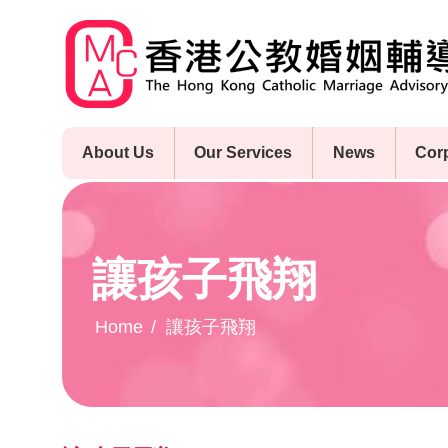
Skip
to
main
content
About Us
Our Services
News
Cor
讓孩子飛翔
Home
讓孩子飛翔