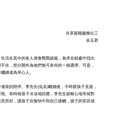
共享親職服務社工
余玉君
生活在其中的各人便會戰戰兢兢，為求在錯處中找出
耐不住，把分開作為他們無可奈何的一個選擇。可是，
會繼續成為夾心人。
當的陪伴。李先生(化名)離婚後，不時跟孩子見面，
探視。有時候孩子冷淡地回應，李先生卻耐心地等候對
投其所好，讓孩子在愉快中與自己接觸，孩子的笑容成