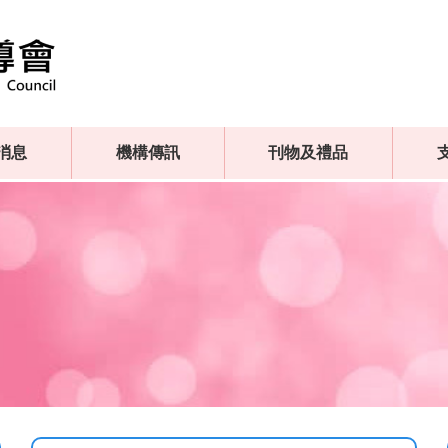
消息
機構傳訊
刊物及禮品