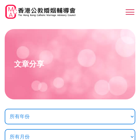
Skip
to
Sw
main
M
content
文章分享