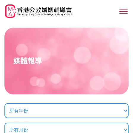
Skip
to
Sw
main
M
content
媒體報導