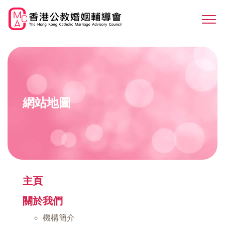
Skip
to
Sw
main
M
content
網站地圖
主頁
關於我們
機構簡介