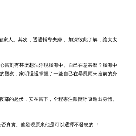
。
顧家人。其次，透過輔導夫婦， 加深彼此了解，讓太太
留心當刻有甚麼想法浮現腦海中。自己在意甚麼？腦海中
續的觀察，家明慢慢掌握了一些自己在暴風雨來臨前的身
腹部的起伏，安在當下，全程專注跟隨呼吸進出身體。
否真實。他發現原來他是可以選擇不發怒的 ！