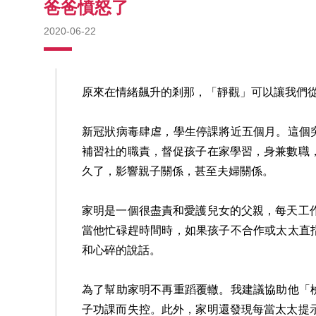
爸爸憤怒了
2020-06-22
原來在情緒飆升的剎那，「靜觀」可以讓我們
新冠狀病毒肆虐，學生停課將近五個月。這個
補習社的職責，督促孩子在家學習，身兼數職
久了，影響親子關係，甚至夫婦關係。
家明是一個很盡責和愛護兒女的父親，每天工
當他忙碌趕時間時，如果孩子不合作或太太直
和心碎的說話。
為了幫助家明不再重蹈覆轍。我建議協助他「
子功課而失控。此外，家明還發現每當太太提