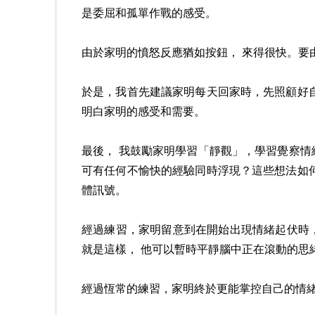
是委屈和孤單作戰的感受。
由於家明的憤怒反應猶如按鈕， 來得很快。要
於是，我首先建議家明每天回家時，先照顧好
明白家明的感受和需要。
最後， 我鼓勵家明學習「靜觀」，學習覺察
可有任何不愉快的經驗同時浮現？這些想法如
體訊號。
經過練習，家明留意到在開始出現情緒起伏時
就是這樣， 他可以暫時平靜腦中正在滾動的思
經過恆常的練習，家明終於更能掌控自己的情