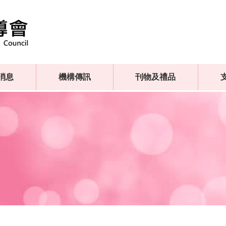
消息
機構傳訊
刊物及禮品