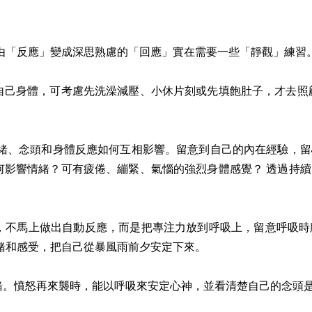
由「反應」變成深思熟慮的「回應」實在需要一些「靜觀」練習
自己身體，可考慮先洗澡減壓、小休片刻或先填飽肚子，才去照
情緒、念頭和身體反應如何互相影響。留意到自己的內在經驗，
何影響情緒？可有疲倦、繃緊、氣惱的強烈身體感覺？ 透過持
，不馬上做出自動反應，而是把專注力放到呼吸上，留意呼吸時
緒和感受，把自己從暴風雨前夕安定下來。
緒。憤怒再來襲時，能以呼吸來安定心神，並看清楚自己的念頭是