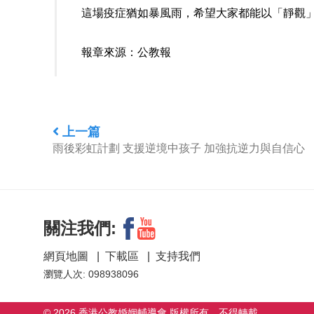
這場疫症猶如暴風雨，希望大家都能以「靜觀
報章來源：
公教報
上一篇
雨後彩虹計劃 支援逆境中孩子 加強抗逆力與自信心
關注我們:
網頁地圖
|
下載區
|
支持我們
瀏覽人次: 098938096
© 2026 香港公教婚姻輔導會 版權所有，不得轉載。