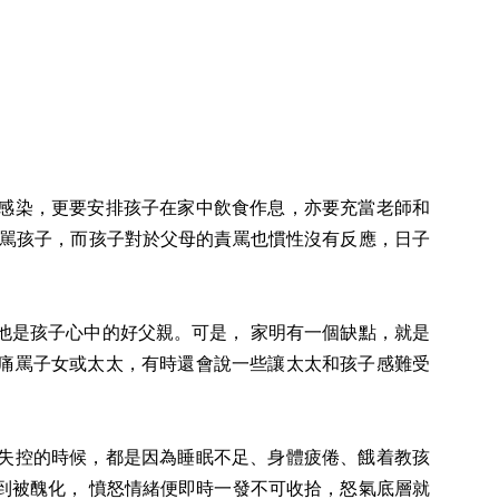
感染，更要安排孩子在家中飲食作息，亦要充當老師和
痛駡孩子，而孩子對於父母的責罵也慣性沒有反應，日子
他是孩子心中的好父親。可是， 家明有一個缺點，就是
痛罵子女或太太，有時還會說一些讓太太和孩子感難受
失控的時候，都是因為睡眠不足、身體疲倦、餓着教孩
到被醜化， 憤怒情緒便即時一發不可收拾，怒氣底層就