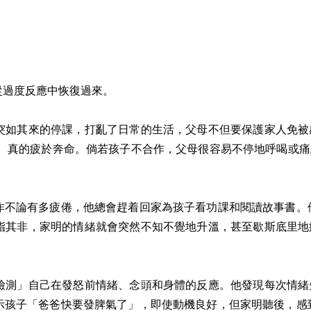
從過度反應中恢復過來。
突如其來的停課，打亂了日常的生活，父母不但要保護家人免被
， 真的疲於奔命。倘若孩子不合作，父母很容易不停地呼喝或
作不論有多疲倦，他總會趕着回家為孩子看功課和閱讀故事書。
指其非，家明的情緒就會突然不知不覺地升溫，甚至歇斯底里地
檢測」自己在發怒前情緒、念頭和身體的反應。他發現每次情緒
示孩子「爸爸快要發脾氣了」，即使動機良好，但家明聽後，感