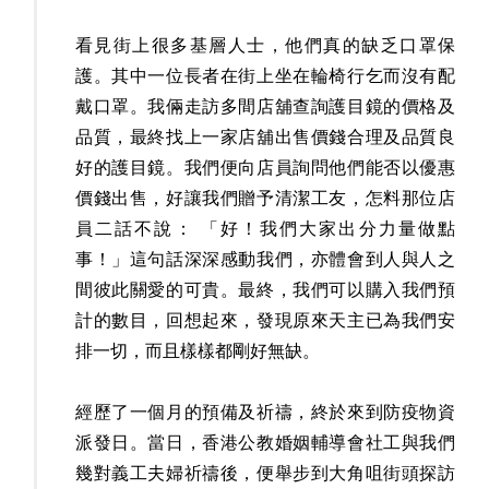
看見街上很多基層人士，他們真的缺乏口罩保
護。其中一位長者在街上坐在輪椅行乞而沒有配
戴口罩。我倆走訪多間店舖查詢護目鏡的價格及
品質，最終找上一家店舖出售價錢合理及品質良
好的護目鏡。我們便向店員詢問他們能否以優惠
價錢出售，好讓我們贈予清潔工友，怎料那位店
員二話不說： 「好！我們大家出分力量做點
事！」這句話深深感動我們，亦體會到人與人之
間彼此關愛的可貴。最終，我們可以購入我們預
計的數目，回想起來，發現原來天主已為我們安
排一切，而且樣樣都剛好無缺。
經歷了一個月的預備及祈禱，終於來到防疫物資
派發日。當日，香港公教婚姻輔導會社工與我們
幾對義工夫婦祈禱後，便舉步到大角咀街頭探訪