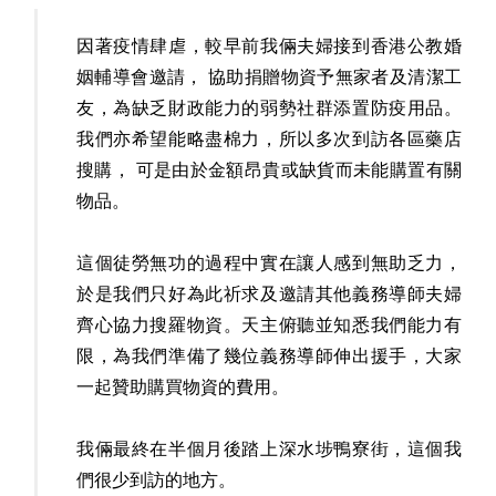
因著疫情肆虐，較早前我倆夫婦接到香港公教婚
姻輔導會邀請， 協助捐贈物資予無家者及清潔工
友，為缺乏財政能力的弱勢社群添置防疫用品。
我們亦希望能略盡棉力，所以多次到訪各區藥店
搜購， 可是由於金額昂貴或缺貨而未能購置有關
物品。
這個徒勞無功的過程中實在讓人感到無助乏力，
於是我們只好為此祈求及邀請其他義務導師夫婦
齊心協力搜羅物資。天主俯聽並知悉我們能力有
限，為我們準備了幾位義務導師伸出援手，大家
一起贊助購買物資的費用。
我倆最終在半個月後踏上深水埗鴨寮街，這個我
們很少到訪的地方。