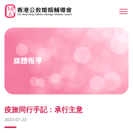
Skip
to
Sw
main
M
content
媒體報導
疫旅同行手記：承行主意
2020-07-23