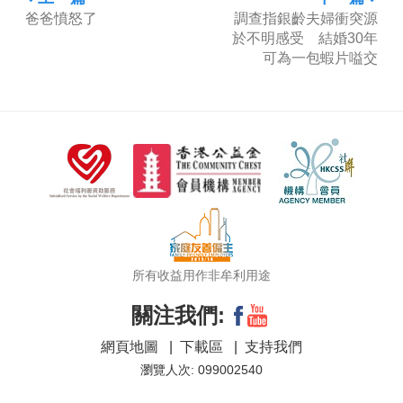
爸爸憤怒了
調查指銀齡夫婦衝突源
於不明感受 結婚30年
可為一包蝦片嗌交
所有收益用作非牟利用途
關注我們:
網頁地圖
|
下載區
|
支持我們
瀏覽人次: 099002540