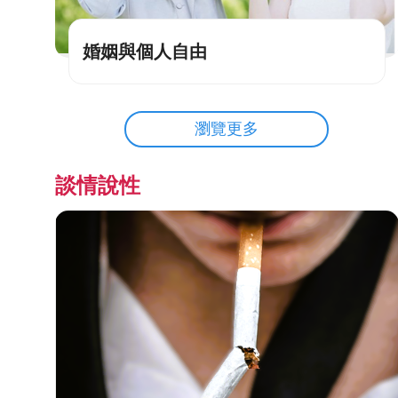
婚姻與個人自由
瀏覽更多
談情說性