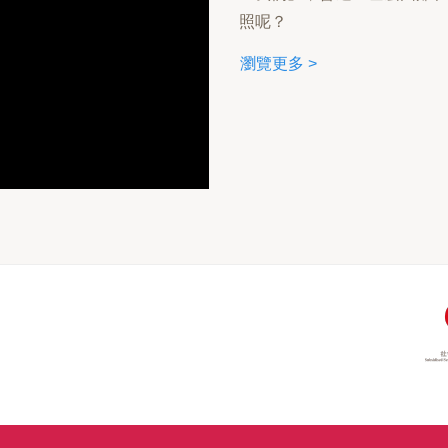
照呢？
瀏覽更多 >