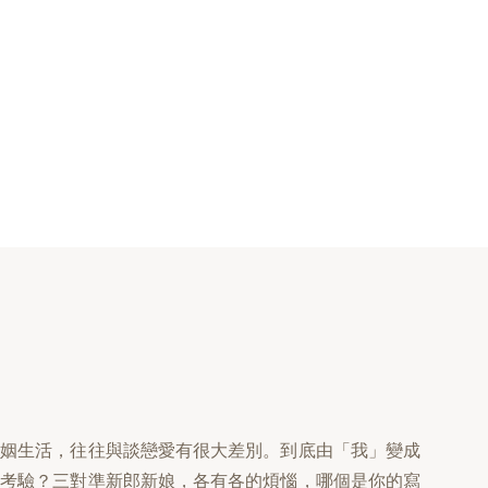
婚姻生活，往往與談戀愛有很大差別。到底由「我」變成
和考驗？三對準新郎新娘，各有各的煩惱，哪個是你的寫