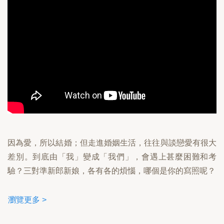
因為愛，所以結婚；但走進婚姻生活，往往與談戀愛有很大
差別。到底由「我」變成「我們」，會遇上甚麼困難和考
驗？三對準新郎新娘，各有各的煩惱，哪個是你的寫照呢？
瀏覽更多 >