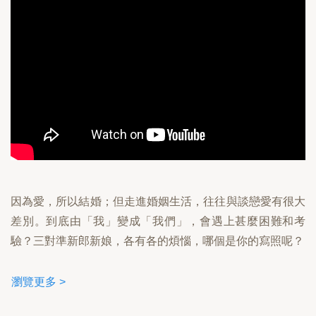
因為愛，所以結婚；但走進婚姻生活，往往與談戀愛有很大
差別。到底由「我」變成「我們」，會遇上甚麼困難和考
驗？三對準新郎新娘，各有各的煩惱，哪個是你的寫照呢？
瀏覽更多 >