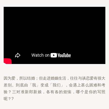
因为爱，所以结婚；但走进婚姻生活，往往与谈恋爱有很大
差别。到底由「我」变成「我们」，会遇上甚么困难和考
验？三对准新郎新娘，各有各的烦恼，哪个是你的写照
呢？?