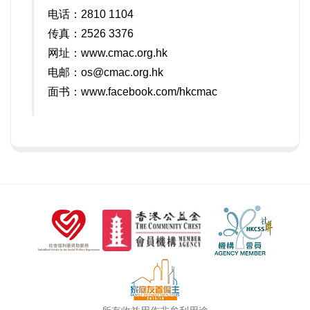
电话：2810 1104
传真：2526 3376
网址：www.cmac.org.hk
电邮：
os@cmac.org.hk
面书：www.facebook.com/hkcmac