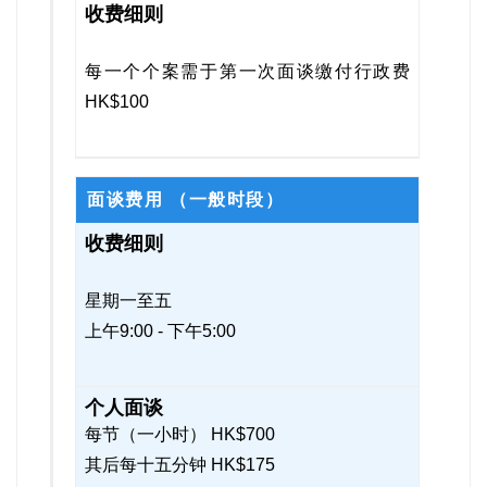
收
费
项
每一个个案需于第一次面谈缴付行政费
目
HK$100
面谈费用
（一般时段）
收
费
细
则
星期一至五
上午9:00 - 下午5:00
每节（一小时） HK$700
其后每十五分钟 HK$175