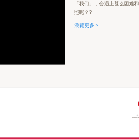
「我们」，会遇上甚么困难
照呢？?
瀏覽更多 >