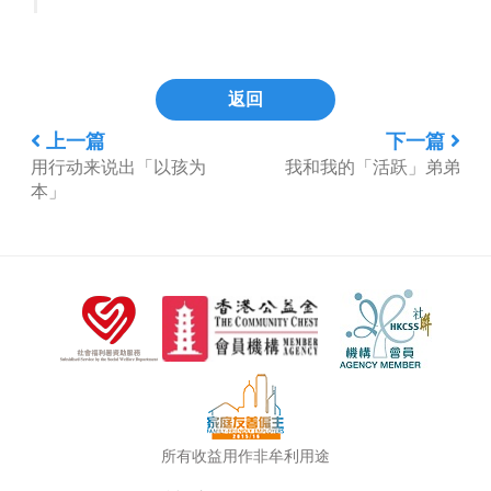
返回
上一篇
下一篇
用行动来说出「以孩为
我和我的「活跃」弟弟
本」
所有收益用作非牟利用途