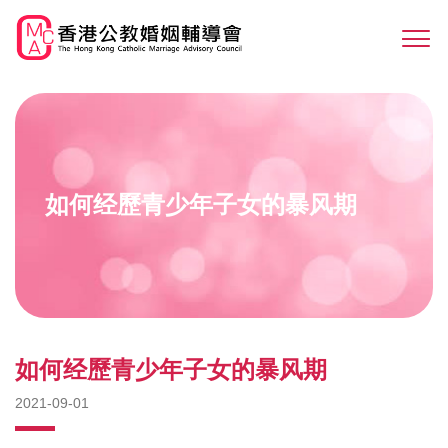
Skip
to
Sw
main
M
content
如何经歷青少年子女的暴风期
如何经歷青少年子女的暴风期
2021-09-01