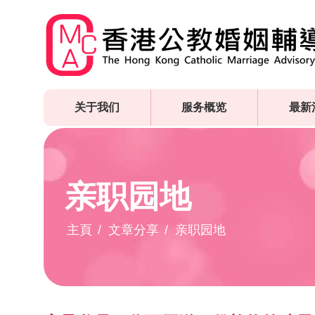
Skip
to
main
content
关于我们
服务概览
最新
亲职园地
主頁
文章分享
亲职园地