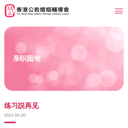
Skip
to
Sw
main
M
content
亲职园地
练习説再见
2021-04-20