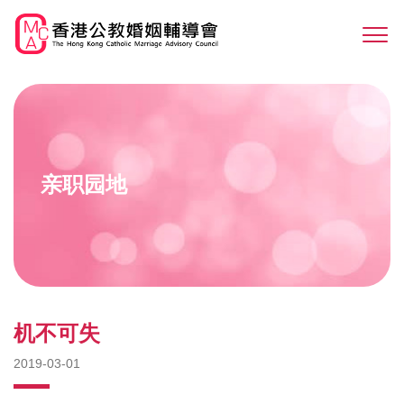
Skip
to
Sw
main
M
content
亲职园地
机不可失
2019-03-01