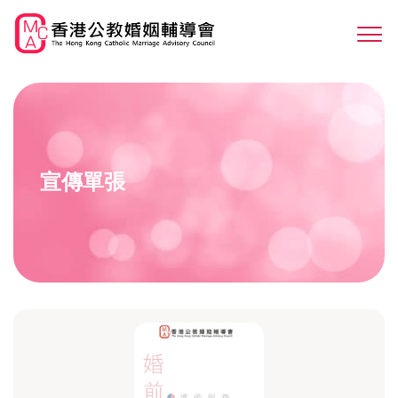
Skip
to
Sw
main
M
content
宣傳單張