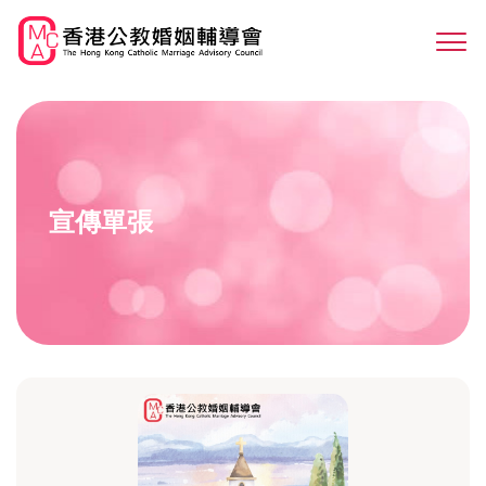
Skip
to
Sw
main
M
content
宣傳單張