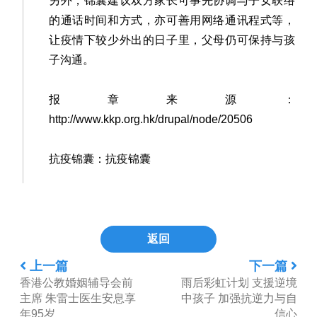
另外，锦囊建议双方家长可事先协调与子女联络
的通话时间和方式，亦可善用网络通讯程式等，
让疫情下较少外出的日子里，父母仍可保持与孩
子沟通。
报章来源：
http://www.kkp.org.hk/drupal/node/20506
抗疫锦囊：
抗疫锦囊
返回
上一篇
下一篇
香港公教婚姻辅导会前
雨后彩虹计划 支援逆境
主席 朱雷士医生安息享
中孩子 加强抗逆力与自
年95岁
信心