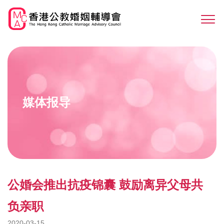
Skip
to
Sw
main
M
content
媒体报导
公婚会推出抗疫锦囊 鼓励离异父母共
负亲职
2020-03-15