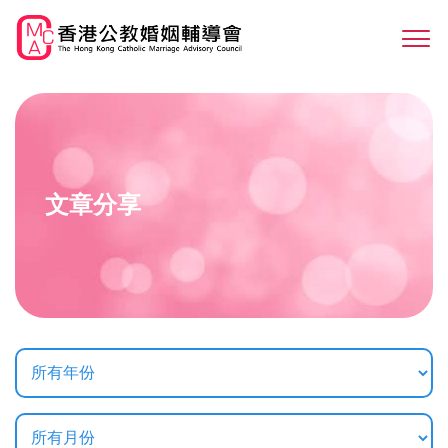
Skip
to
Sw
main
M
content
文章分享