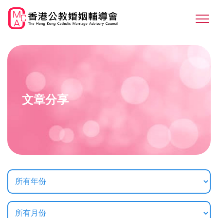
Skip
to
Sw
main
M
content
文章分享