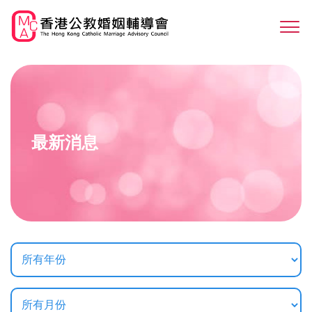
Skip
to
Sw
main
M
content
最新消息