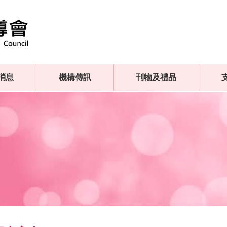
消息
機構傳訊
刊物及禮品