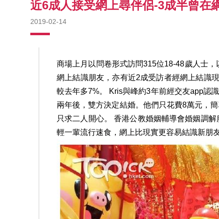
近6成人接受網上尋伴侶-3成半曾在
2019-02-14
商場上月以問卷形式訪問315位18-48歲
網上結識朋友，亦有近2成受訪者經網上結識現時
較去年多7%。 Kris與峰約3年前經交友ap
兩年後，雙方決定結婚。他們只花費8萬元，
只求二人開心。 香港公教婚姻輔導會婚姻調
輕一輩流行速食，網上比現實更容易結識新朋