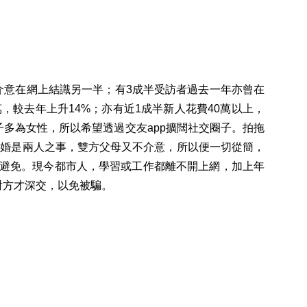
不介意在網上結識另一半；有3成半受訪者過去一年亦曾在
，較去年上升14%；亦有近1成半新人花費40萬以上，
作圈子多為女性，所以希望透過交友app擴闊社交圈子。拍拖
結婚是兩人之事，雙方父母又不介意，所以便一切從簡，
可避免。現今都市人，學習或工作都離不開上網，加上年
對方才深交，以免被騙。