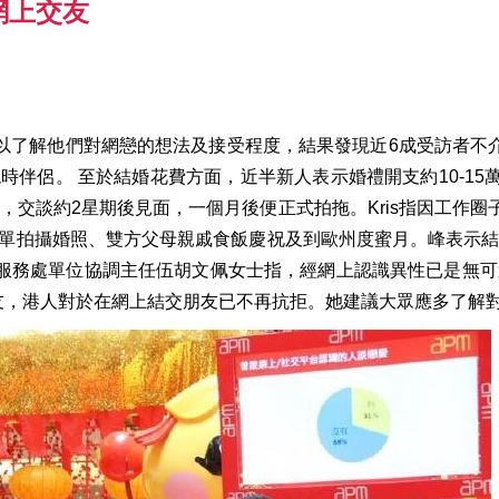
網上交友
人士，以了解他們對網戀的想法及接受程度，結果發現近6成受訪者
伴侶。 至於結婚花費方面，近半新人表示婚禮開支約10-15萬
p認識，交談約2星期後見面，一個月後便正式拍拖。Kris指因工
簡單拍攝婚照、雙方父母親戚食飯慶祝及到歐州度蜜月。峰表示
解服務處單位協調主任伍胡文佩女士指，經網上認識異性已是無
友，港人對於在網上結交朋友已不再抗拒。她建議大眾應多了解