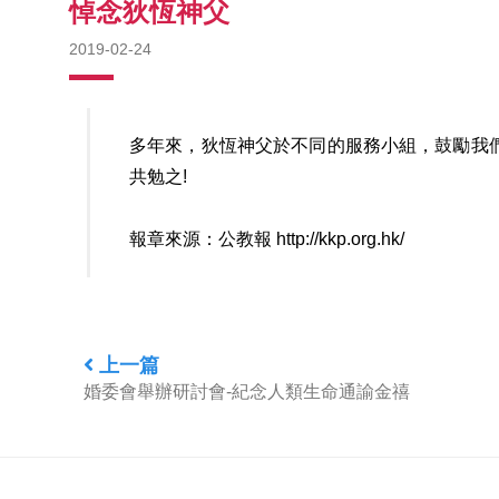
悼念狄恆神父
2019-02-24
多年來，狄恆神父於不同的服務小組，鼓勵我
共勉之!
報章來源：公教報
http://kkp.org.hk/
上一篇
婚委會舉辦研討會-紀念人類生命通諭金禧