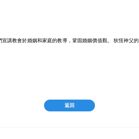
們宣講教會於婚姻和家庭的教導，鞏固婚姻價值觀。 狄恆神父
返回