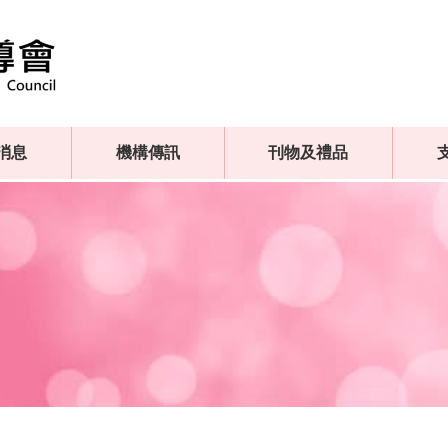
消息
機構傳訊
刊物及禮品