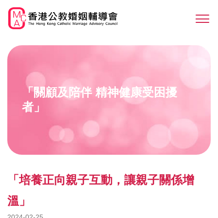
Skip
to
Sw
main
M
content
「關顧及陪伴 精神健康受困擾
者」
「培養正向親子互動，讓親子關係增
溫」
2024-02-25