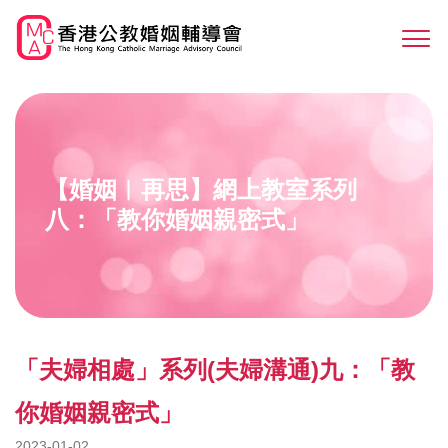
Skip
to
Sw
main
M
content
【婚姻︳再思】網上教室系列
八：「教你婚姻親密式」
「夫婦相處」系列(夫婦溝通)九：「教
你婚姻親密式」
2023-01-02