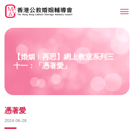
Skip
to
Sw
main
M
content
【婚姻︳再思】網上教室系列三
十一：「憑著愛」
憑著愛
2024-06-28