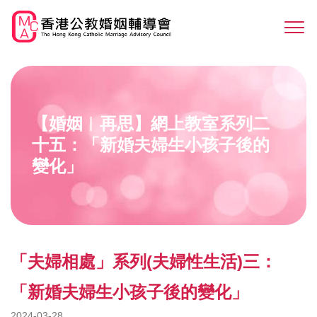
Skip
to
Sw
main
M
content
【婚姻︳再思】網上教室系列二
十五：「新婚夫婦生小孩子後的
變化」
「夫婦相處」系列(夫婦性生活)三：
「新婚夫婦生小孩子後的變化」
2024-03-28