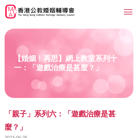
Skip
to
Sw
main
M
content
【婚姻︳再思】網上教室系列十
一：「遊戲治療是甚麼？」
「親子」系列六：「遊戲治療是甚
麼？」
2023-06-26