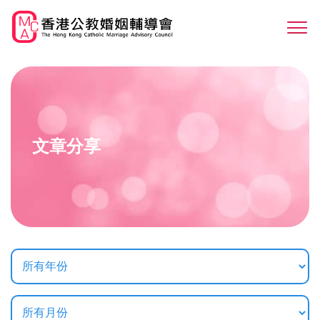
Skip
to
Sw
main
M
content
文章分享