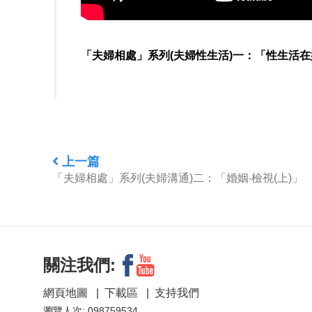
「夫婦相處」系列(夫婦性生活)一：「性生活
上一篇
「夫婦相處」系列(夫婦溝通)二：「婚姻‧檢視(上)」
關注我們:
網頁地圖
|
下載區
|
支持我們
瀏覽人次: 098759534