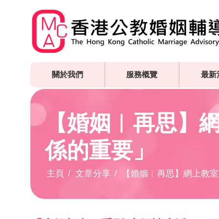
Skip
to
main
content
關於我們
服務概覽
最新
【婚姻︳再思】
係的重要」
主頁
文章分享
【婚姻︳再思】網上教室