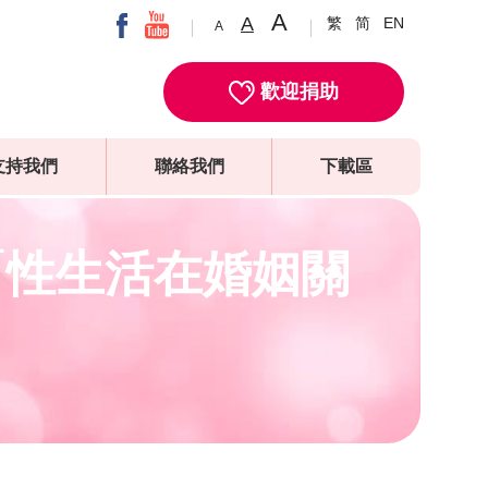
A
A
繁
简
EN
A
歡迎捐助
支持我們
聯絡我們
下載區
「性生活在婚姻關