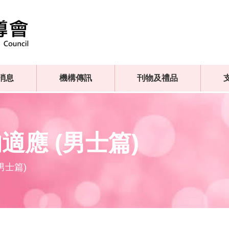
消息
機構傳訊
刊物及禮品
應 (男士篇)
男士篇)