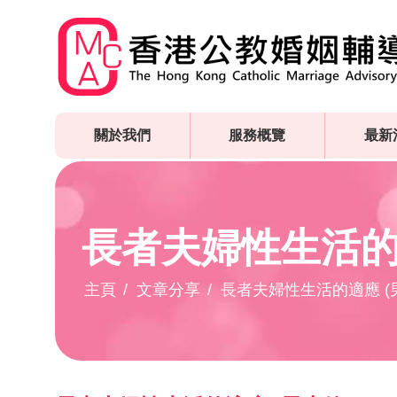
Skip
to
main
content
關於我們
服務概覽
最新
長者夫婦性生活的適
主頁
文章分享
長者夫婦性生活的適應 (