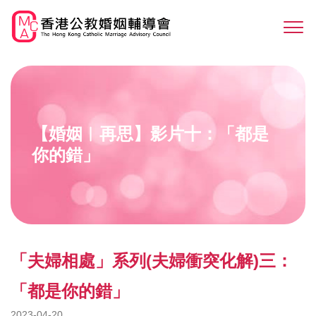
Skip
to
Sw
main
M
content
【婚姻︳再思】影片十：「都是
你的錯」
「夫婦相處」系列(夫婦衝突化解)三：
「都是你的錯」
2023-04-20