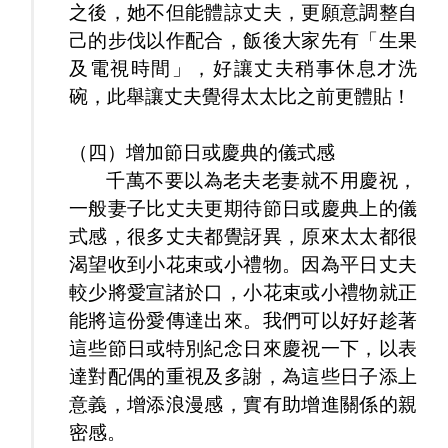
之後，她不但能體諒丈夫，更願意調整自
己的步伐以作配合，飯後大家先有「生果
及電視時間」，好讓丈夫稍事休息才洗
碗，此舉讓丈夫覺得太太比之前更體貼！
（四）增加節日或慶典的儀式感
千萬不要以為老夫老妻就不用慶祝，
一般妻子比丈夫更期待節日或慶典上的儀
式感，很多丈夫都覺訝異，原來太太都很
渴望收到小花束或小禮物。因為平日丈夫
較少將愛宣諸於口，小花束或小禮物就正
能將這份愛傳達出來。我們可以好好趁著
這些節日或特別紀念日來慶祝一下，以表
達對配偶的重視及多謝，為這些日子添上
意義，增添浪漫感，實有助增進關係的親
密感。