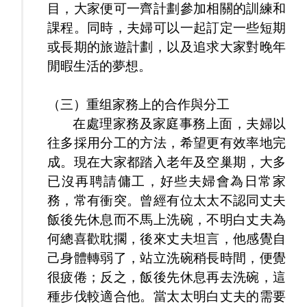
目，大家便可一齊計劃參加相關的訓練和
課程。同時，夫婦可以一起訂定一些短期
或長期的旅遊計劃，以及追求大家對晚年
閒暇生活的夢想。
（三）重组家務上的合作與分工
在處理家務及家庭事務上面，夫婦以
往多採用分工的方法，希望更有效率地完
成。現在大家都踏入老年及空巢期，大多
已沒再聘請傭工，好些夫婦會為日常家
務，常有衝突。曾經有位太太不認同丈夫
飯後先休息而不馬上洗碗，不明白丈夫為
何總喜歡耽擱，後來丈夫坦言，他感覺自
己身體轉弱了，站立洗碗稍長時間，便覺
很疲倦；反之，飯後先休息再去洗碗，這
種步伐較適合他。當太太明白丈夫的需要