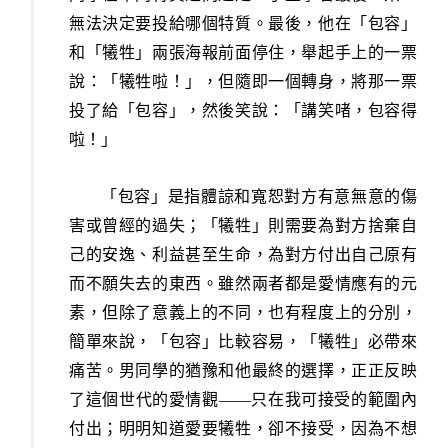
無法決定要投給哪個特質。最後，他在「包容」
和「犧牲」兩張海報前面停住，舉起手上的一票
說：「犧牲啦！」，但隨即一個轉身，將那一票
投了給「包容」，然後笑說：「講笑啫，包容得
啦！」
「包容」是指體諒和寬恕對方有意無意的傷
害或曾經的過失；「犧牲」則需要為對方捨棄自
己的安逸、利益甚至生命，為對方付出自己原有
而不願失去的東西。雖然兩者都是愛情應有的元
素，但除了意義上的不同，也有程度上的分別，
簡單來說，「包容」比較容易，「犧牲」必帶來
痛苦。男同學的猶豫和他最終的選擇，正正反映
了這個世代的愛情觀——只在我可接受的範圍內
付出；明明知道愛要犧牲，卻不接受，因為不想