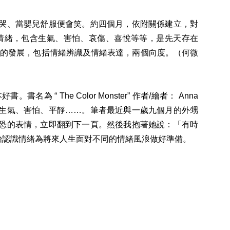
哭、當嬰兒舒服便會笑。約四個月，依附關係建立，對
情緒，包含生氣、害怕、哀傷、喜悅等等，是先天存在
緒的發展，包括情緒辨識及情緒表達，兩個向度。（何微
he Color Monster” 作者/繪者： Anna
、生氣、害怕、平靜……。筆者最近與一歲九個月的外甥
恐的表情，立即翻到下一頁。然後我抱著她說：「有時
始認識情緒為將來人生面對不同的情緒風浪做好準備。