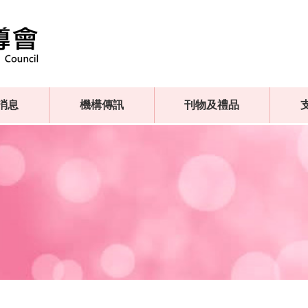
消息
機構傳訊
刊物及禮品