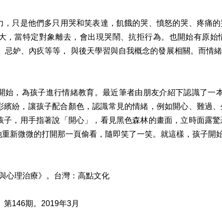
力，只是他們多只用哭和笑表達，飢餓的哭、憤怒的哭、疼痛的
大，當特定對象離去，會出現哭鬧、抗拒行為。也開始有原始
、忌妒、內疚等等， 與後天學習與自我概念的發展相關。而情
孩子進行情緒教育。最近筆者由朋友介紹下認識了一本好書。書名為 “ T
，色彩繽紛，讓孩子配合顏色，認識常見的情緒，例如開心、難過
孩子，用手指著說「開心」，看見黑色森林的畫面，立時面露驚
她重新微微的打開那一頁偷看，隨即笑了一笑。就這樣，孩子開
理論與心理治療》。台灣：高點文化
146期。2019年3月