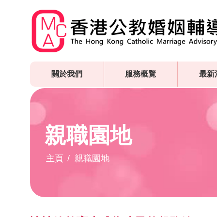
Skip
to
main
content
關於我們
服務概覽
最新
親職園地
主頁
親職園地