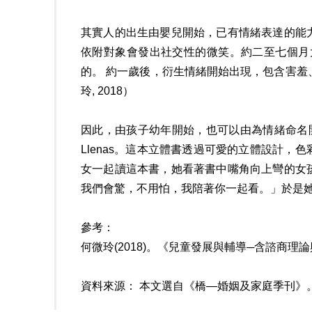
其實人的出生由嬰兒開始，已有情緒表達的能
依附對象會發出社交性的微笑。約二至七個月
的。 約一歲後，衍生情緒開始出現，包含害羞
玲, 2018）
因此，由孩子幼年開始，也可以由為情緒命名開始，為
Llenas。這本立體書透過可愛的立體設計
女一起讀這本書，她看著書中嘴角向上彎的女
我們會驚，不用怕，我陪著你一起看。」於是
參考：
何微玲(2018)。《兒童發展與輔導─含諮商
資料來源： 本文選自《橋—婚姻及家庭季刊》。第