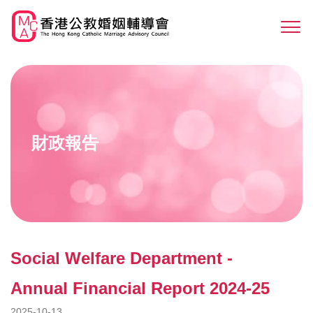
Skip
to
Sw
main
M
content
財政報告
Social Welfare Department -
Annual Financial Report 2024-25
2025-10-13