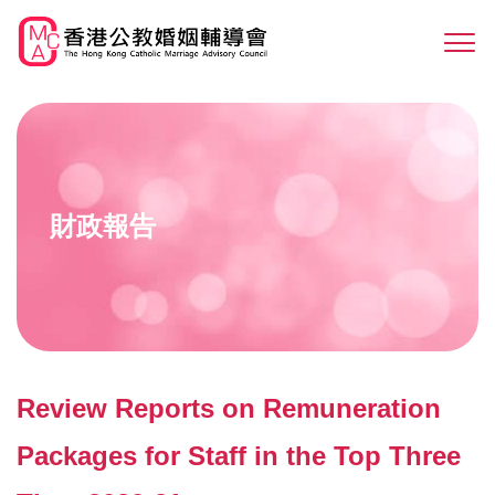
Skip
to
Sw
main
M
content
財政報告
Review Reports on Remuneration
Packages for Staff in the Top Three