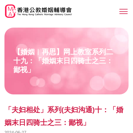
Skip
to
Sw
main
M
content
【婚姻︳再思】网上教室系列二
十九：「婚姻末日四骑士之三：
鄙视」
「夫妇相处」系列(夫妇沟通)十：「婚
姻末日四骑士之三：鄙视」
2024-06-27